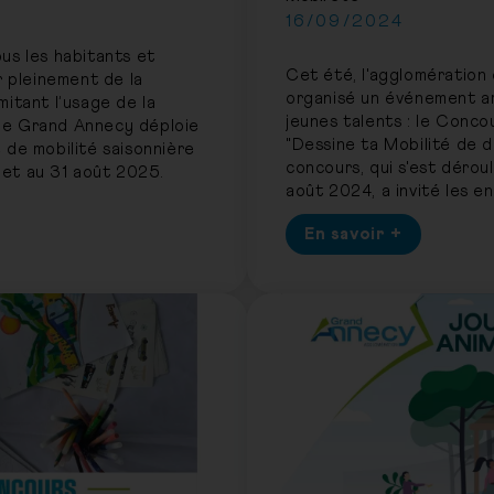
16/09/2024
us les habitants et
Cet été, l'agglomération
r pleinement de la
organisé un événement ar
itant l’usage de la
jeunes talents : le Conco
, le Grand Annecy déploie
"Dessine ta Mobilité de d
 de mobilité saisonnière
concours, qui s'est déroulé
llet au 31 août 2025.
août 2024, a invité les e
à imaginer à quoi ressembl
En savoir +
futur. Les participants 
libérer leur créativité p
solutions de transport in
écologiques et amusante
besoins de demain.