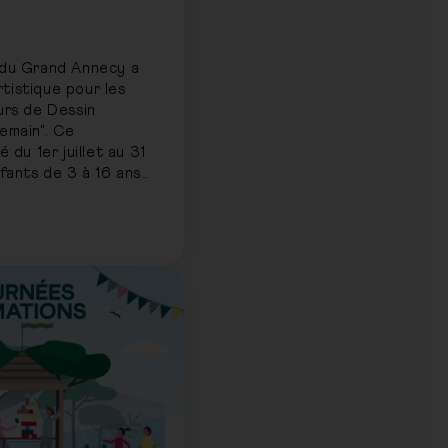
 du Grand Annecy a
tistique pour les
urs de Dessin
emain". Ce
 du 1er juillet au 31
nfants de 3 à 16 ans
erait la mobilité du
ont été encouragés à
our proposer des
novantes,
s, adaptées aux