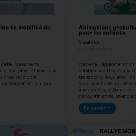
ne ta mobilité de
Animations gratuit
pour les enfants
Mobil'été
25/06/2024
l'été, "dessine ta
Cet été, l'agglomération
bat son plein. Ouvert aux
célèbre une fois de plus
pas trop tard pour
transports doux avec les
r de remporter l'un des
Mobil’été ! Ces activités
aux enfants, offrent une
découvrir et de promouvoi
durable tout en s'amusan
En savoir +
se déroulent aux Jardins 
cadre idéal pour profiter 