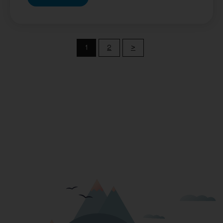
1
2
>