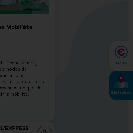
es Mobil'été
 du Grand Annecy
Tarifs
 les modes de
 animations
 gratuites, destinées
 occasion unique de
Itinéraires
r la mobilité
t. Les événements
de l’Europe, un
de l’été en famille.