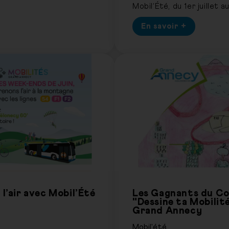
Mobil’Été, du 1er juillet 
En savoir +
 l’air avec Mobil’Été
Les Gagnants du Co
"Dessine ta Mobilit
Grand Annecy
Mobil'été