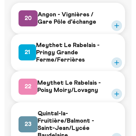
Angon - Vignières /
20
Gare Pôle d'échange
Meythet Le Rabelais -
Pringy Grande
21
Ferme/Ferrières
Meythet Le Rabelais -
22
Poisy Moiry/Lovagny
Quintal-la-
Fruitière/Balmont -
23
Saint-Jean/Lycée
Baudelaire