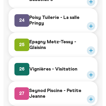
Poisy Tuilerie - La salle
24
Pringy
Epagny Metz-Tessy -
25
Glaisins
Vignières - Visitation
26
Seynod Piscine - Petite
27
Jeanne