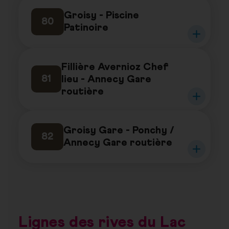
Groisy - Piscine
80
Patinoire
Fillière Avernioz Chef
lieu - Annecy Gare
81
routière
Groisy Gare - Ponchy /
82
Annecy Gare routière
Lignes des rives du Lac