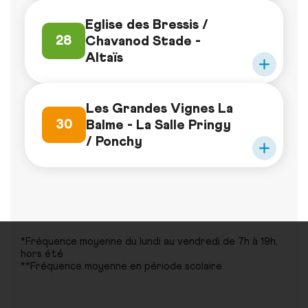
Eglise des Bressis /
Chavanod Stade -
28
Altaïs
Les Grandes Vignes La
Balme - La Salle Pringy
30
/ Ponchy
*Fréquence moyenne du lundi au vendredi de 7h à 19h,
hors été
**Fréquence moyenne en période scolaire