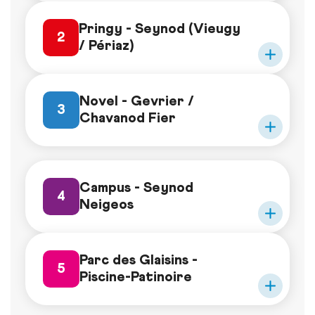
Pringy - Seynod (Vieugy
2
/ Périaz)
Novel - Gevrier /
3
Chavanod Fier
Campus - Seynod
4
Neigeos
Parc des Glaisins -
5
Piscine-Patinoire