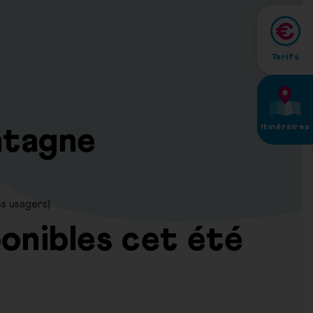
Tarifs
Itinéraires
ntagne
s usagers).
ponibles cet été