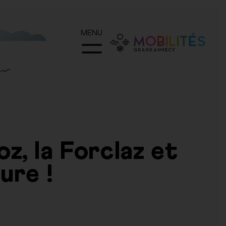
MENU
z, la Forclaz et
ure !