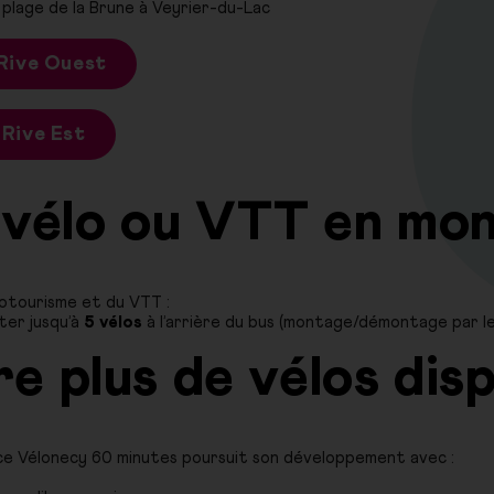
 plage de la Brune à Veyrier-du-Lac
- Rive Ouest
 Rive Est
vélo ou VTT en mo
clotourisme et du VTT :
ter jusqu’à
5 vélos
à l’arrière du bus (montage/démontage par le
e plus de vélos dis
vice Vélonecy 60 minutes poursuit son développement avec :