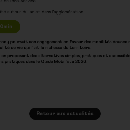
s en libre-service.
ité autour du lac et dans l'agglomération.
60min
necy poursuit son engagement en faveur des mobilités douces afi
lité de vie qui fait la richesse du territoire.
n proposant des alternatives simples, pratiques et accessibles 
ns pratiques dans le Guide Mobil'Été 2026.
Retour aux actualités