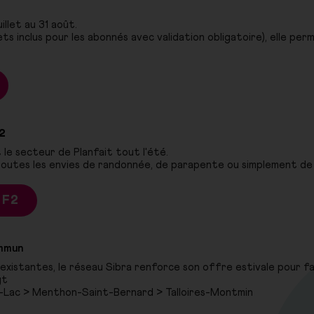
illet au 31 août.
ets inclus pour les abonnés avec validation obligatoire), elle pe
F2
t le secteur de Planfait tout l'été.
outes les envies de randonnée, de parapente ou simplement de 
 F2
ommun
xistantes, le réseau Sibra renforce son offre estivale pour facil
gt
u-Lac > Menthon-Saint-Bernard > Talloires-Montmin