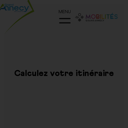
MENU
Calculez votre itinéraire