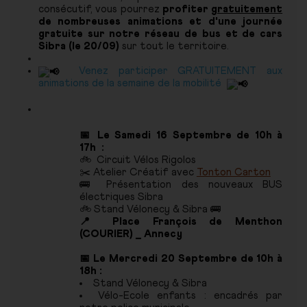
consécutif, vous pourrez
profiter
gratuitement
de nombreuses animations et d'une journée
gratuite sur notre réseau de bus et de cars
Sibra (le 20/09)
sur tout le territoire.
Venez participer GRATUITEMENT aux
animations de la semaine de la mobilité
📅 Le
Samedi 16 Septembre
de 10h à
17h
:
🚲 Circuit Vélos Rigolos
✂️ Atelier Créatif avec
Tonton Carton
🚌 Présentation des nouveaux BUS
électriques Sibra
🚲
Stand Vélonecy & Sibra
🚌
📍
Place François de Menthon
(COURIER) _ Annecy
📅 Le
Mercredi 20 Septembre
de 10h à
18h :
Stand Vélonecy & Sibra
Vélo-Ecole enfants : encadrés par